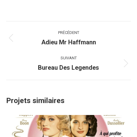
Navigation
PRÉCÉDENT
de
Adieu Mr Haffmann
Onglet
précédent
commentaire
SUIVANT
Bureau Des Legendes
Projets
similaires
Projets similaires