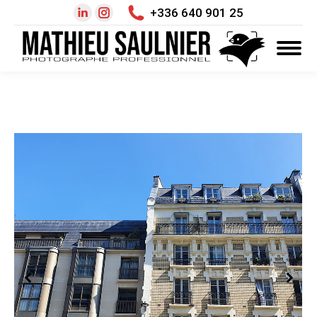
+336 640 901 25
LinkedIn
Instagram
page
page
opens
opens
in
in
new
new
window
window