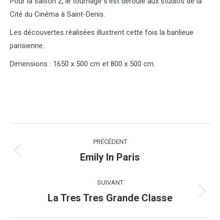
Pour la saison 2, le tournage s’est déroulé aux studios de la
Cité du Cinéma à Saint-Denis.
Les découvertes réalisées illustrent cette fois la banlieue
parisienne.
Dimensions : 1650 x 500 cm et 800 x 500 cm.
Navigation
PRÉCÉDENT
de
Emily In Paris
Onglet
précédent
commentaire
SUIVANT
La Tres Tres Grande Classe
Projets
similaires