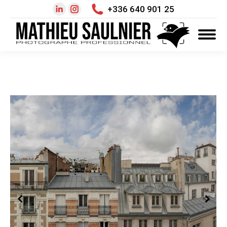
+336 640 901 25
LinkedIn
Instagram
page
page
opens
opens
in
in
new
new
window
window