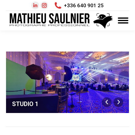
+336 640 901 25
LinkedIn
Instagram
page
page
opens
opens
in
in
new
new
window
window
STUDIO 1
Navigation