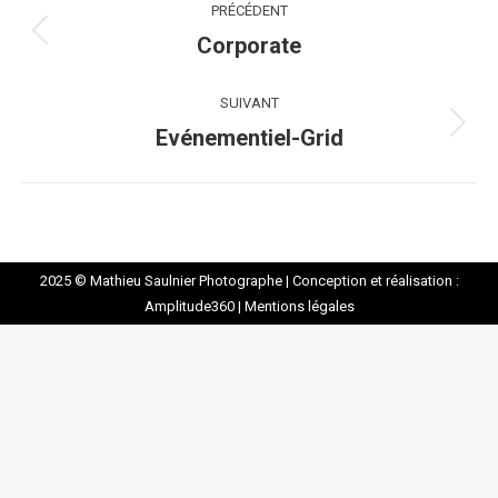
PRÉCÉDENT
album
Corporate
Album
précédent
:
SUIVANT
Evénementiel-Grid
Album
suivant
:
2025 © Mathieu Saulnier Photographe |
Conception et réalisation :
Amplitude360
|
Mentions légales