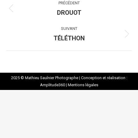
PRÉCÉDENT
album
DROUOT
Album
précédent
:
SUIVANT
TÉLÉTHON
Album
suivant
:
2025 © Mathieu Saulnier Photographe |
Conception et réalisation :
Amplitude360
|
Mentions légales